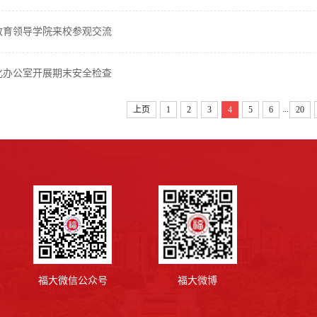
教育领导学院来校参观交流
化办公室开展期末安全检查
...
上页
1
2
3
4
5
6
20
福大微信公众号
福大微博