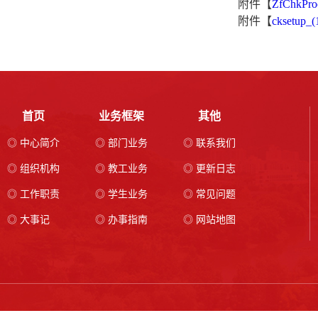
附件【
ZfChkProo
附件【
cksetup_(
首页
业务框架
其他
◎ 中心简介
◎ 部门业务
◎ 联系我们
◎ 组织机构
◎ 教工业务
◎ 更新日志
◎ 工作职责
◎ 学生业务
◎ 常见问题
◎ 大事记
◎ 办事指南
◎ 网站地图