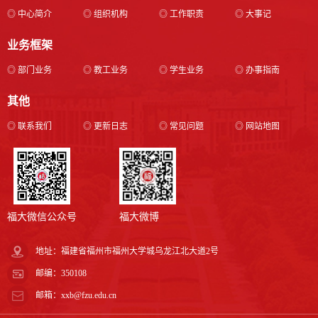
◎ 中心简介
◎ 组织机构
◎ 工作职责
◎ 大事记
业务框架
◎ 部门业务
◎ 教工业务
◎ 学生业务
◎ 办事指南
其他
◎ 联系我们
◎ 更新日志
◎ 常见问题
◎ 网站地图
福大微信公众号
福大微博
地址：福建省福州市福州大学城乌龙江北大道2号
邮编：350108
邮箱：xxb@fzu.edu.cn