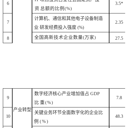
6
3
.5*
资
总额的比例
(
%
)
计算机、通信和其他电子设备制造
7
2.35
业
研发经
费投入强度
(
%
)
全国高新技术企业数量
(万家
)
8
27.5
数
字经济核心产业增加值占
GDP
9
7.8
比
重
(
%
)
产业
转型
关键业务
环节全面数字化的企业比
1
0
48.3
例
(
%
)