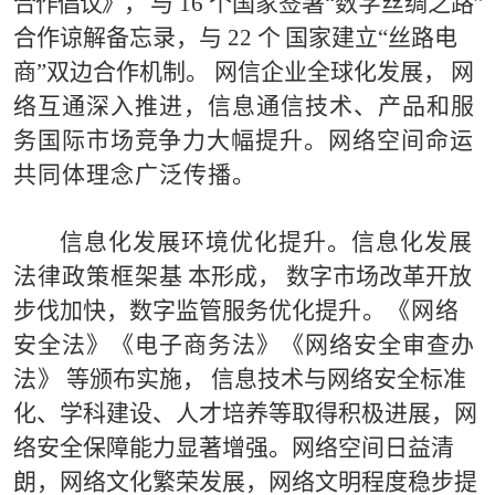
合作倡议》，
与
16
个
国
家签署
“
数字丝绸之路
”
合作谅解备忘录，与
22
个
国家建立
“
丝
路电
商
”
双边合作机制。
网信企业全球化发展，
网
络互通深入推进，信息通信技术、产品和服
务国际市场
竞
争力大幅提升。网络空间命运
共同体理念广泛传播
。
信
息化发展环境优化提升。
信息化发展
法律政策框架基
本形成，
数字市场改革开放
步伐加快，
数字监管服务优
化
提
升
。《网络
安全法》《电子商务法》《网络安全审查办
法》
等颁布实施，
信息技
术
与网络安全标准
化、学科建设、人才
培养等取得积极进展，
网
络安全保障能力显著增强。网络空
间日益清
朗，网络文化繁荣发展，
网络文明程度稳步提