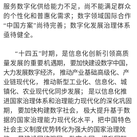
服务数字化供给能力不足，尚不能满足群众
的个性化和
普
惠化需求；数字领域国际合作
“
中国方案
”
尚待完善；数字
化发展治理体系
亟待健全
。
“
十
四五
”
时期，是信息化创新引领高质
量发展的重要机
遇期，
要加快建设数字中国，
大力发展数字经济，
推动产
业
基
础高级化、产
业链现代化，
推动新型工业化、信息化、城
镇化、农业现代化同步发展；
是以信息化推
进国家治理体
系
和治理能力现代化的
深
化巩固
期，
要加快构建数字社会，
极
大
提升基于数
据的国家治理能力现代化水平，把中国特色
社
会主义制度优势转化
为强大的国家治理效