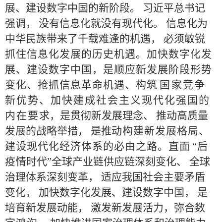
展、建设数
字中国的新阶段。
习近平总书记
强调，
没有信息化就没有现
代化。
信息化为
中
华民族带来了千载难逢的机遇，
必须敏锐
抓
住
信息化发展的历史机遇。加快数字化发
展、建设数字中
国
，
是顺应新发展阶段形势
变化、抢抓信息革命机遇、构筑
国
家竞争
新优势、加快建成社会主义现代化强国的
内在要
求，是贯彻新发展
理念、
推动高质量
发展的战略举措，
是推
动
构
建新发展格局、
建设现代化经济体系的必由之路。直面
“
后
疫
情时代
”
全球产业链供应链深刻变化、
全球
治理体系深
刻变革，
适应我国
社会主要矛盾
变化，
加快数字化发展、建
设数字中国，
是
培
育新发展动能，
激发新发展活力，弥合数