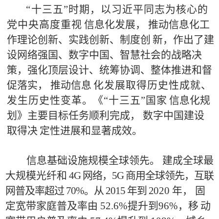
“
十
三五
”
时期，以习近平同志为核心的
党中央高度重视
信
息
化发展，
推动信息化工
作理论创新、实践创新、制度创
新，作出了建
设网络强国、数字
中国、智慧社会的战略决
策，
强
化顶层设计、统筹协调、整体推进和督
促落实， 推动信息
化
发展取得历史性成就、
发生历史性变革。《
“
十三五
”
国家
信
息化规
划》主要目标任务顺利完成， 数字中国建设
取得决
定
性进展和显著成效。
信息基础设施规模
全球领先。
建成全球最
大规模光纤和
4
G
网
络
，
5G
商用全球领先，互联
网普及率超过
70%
。从
2015
年到
2
0
20
年，
固
定宽带家庭普及率由
52.6%
提升到
96%
，移
动