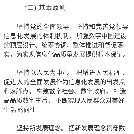
(
二
) 基本原则
坚
持党的全面领导。
坚持和完善党领导
信息化发展的体
制机制，
加强数字中国建设
的顶层设计、统筹协调、整
体
推
进
和督促落
实，为实现信息化高质量发展提供根本保证。
坚
持以人民为中心。
把增进人民福祉、
促进人的全面发
展作为信息化发展的
出
发点
和落脚点，
构建数字社会、数字
政府，
打造
高品质数字生活，
不断实现人民群众对美好
生
活
的
向往。
坚持新发展理念。
把新发展理念贯
穿数