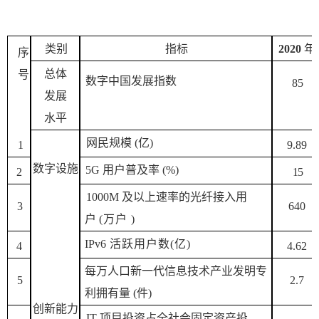
类别
指
标
2020
年
序
总
体
号
数字中国发展指数
8
5
发展
水平
网
民规模
(亿)
1
9
.89
数字
设施
5G
用户普及率
(
%
)
2
1
5
1000
M
及以上速率
的光纤接入用
3
6
40
户
(
万户
)
IPv
6
活跃用户数
(亿)
4
4
.62
每万人口新一代信息技
术产业发明专
5
2
.7
利拥有量
(
件
)
创新能力
IT
项目投资占全社
会固定资产投