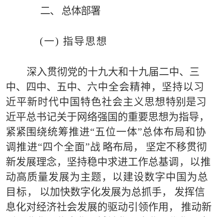
二
、
总体部署
(
一
) 指导思想
深入贯彻党的十
九大和十九届二中、三
中、四中、五中、
六
中全会精神，坚持以习
近平新时代中国特色社会主义思想
特别是习
近平总书记关于网络强国的重要思想为指导，
紧
紧
围
绕统筹推进
“
五位一体
”
总体布局和协
调推进
“
四个全面
”
战
略布局，
坚定不移贯彻
新发展理念，坚持稳中求进工作
总
基
调
，以推
动高质量发展为主题，以建设数字中国为总
目标，
以
加快数字化发展为总抓手，
发挥信
息化对经济社会发展的
驱动引领作用，
推动新