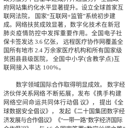
府网站集约化水平显著提升。设立全球首家互
联
网
法院，
国家
“
互联网
+
监管
”
系统初步建
成。网络扶贫成效显
著
，数字化技术在新冠
肺炎疫情防控中发挥重要作用。全国
电子社
保卡签发达
3.
6
亿张，
远程医疗协作网覆盖全
国所有
地市
2.4
万余家
医疗机构和所有国家级
贫困县县级医院，
全
国
中小学
(含教学点)互
联网接入率达
100%
。
数字领域国际合作取得明显成效。
数字经
济伙伴关
系
网
络
不断拓展，发布《携手构建
网络空间命运共同体行动倡
议》，
提出《全
球数据
安全倡议》，
发起《二十国集团数字
经
济发展与合作倡议》《
“
一带一路
”
数字经济国际