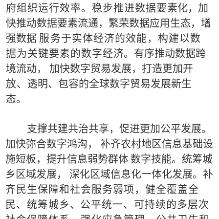
府组织运行效率。稳步推进数据要
素
化，加
快推动数据要素流通，
繁荣数据应用生态，
增
强
数
据
服
务于实体经济的效能，构建以数
据为关键要素的数字经
济。有序推动数据跨
境流动，
加快数字贸易发展，
打造
更
加
开
放
、
透明、包容的全球数字贸易发展新生
态。
支撑共建共治共享，促进更加公平
发展。
加快弥合数字
鸿沟，
补齐农村地
区
信息基础设
施短板，
提升信息弱势群体
数字技能。统筹城
乡区域发展，
深化区域信息化一体化发展
。
补
齐民生保障和社会服务弱项，健全覆盖全
民、统筹城乡
、
公
平统一、可持续的多层次