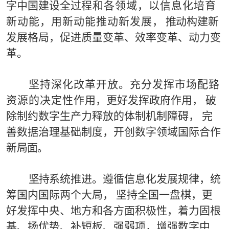
字中国建设全过
程和各领域，以信息化培育
新动能，用新动能推动新发展
，
推
动构建新
发展格局，
促进质量变革、效率变革、动力变
革。
坚
持深化改革开放。
充分发挥市场配臵
资源的决定性作
用，更好发挥政府作用，
破
除制约数字生产力释放的体
制
机
制障碍，
完
善数据治理
基础制度，
开创数字领域国际合作
新
局
面。
坚持
系
统推进。
遵循信息化发展规律，
统
筹国内国际两
个大局，
坚持全国一盘棋，更
好发挥中央、地方和各方
面
积
极性，
着力固根
基
、
扬优势、补短板、强弱项，
增强数字中