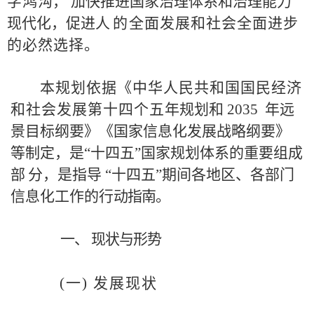
字鸿
沟，
加快推进国家治理体系和治理能力
现代化，促进人
的
全面发展和社会全面进步
的必然选择。
本规划依据《中华人民共和国国民经济
和社会发展第
十
四个
五
年规划和
2035
年远
景目标纲要》《国家信息化发展
战略纲要》
等制定，是
“
十四五
”
国家规划体系的重要组成
部
分，是指导
“十四五”期间各地区、各部门
信息化工作
的
行
动
指南。
一
、
现状与形势
(
一
) 发展现状