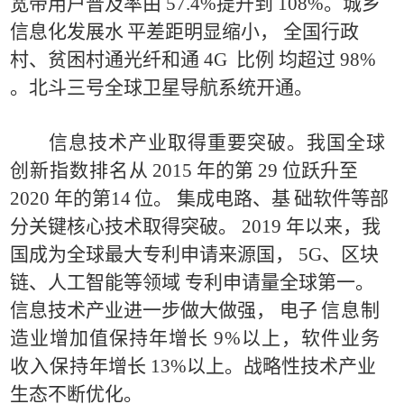
宽带用户普及率由
5
7.4%
提升到
108%
。城乡
信息化发展水
平差距明显缩小，
全国行政
村、贫
困村通光纤和通
4G
比例
均超过
98%
。
北斗三号全球卫星导航系统开通。
信
息技术产业取得重要突破。
我国全球
创新指数排名从
2015
年的第
29
位跃升至
2020
年的第
14
位。
集成电路、基
础软件等部
分关键核
心技术取得突破。
2019
年以来，我
国成
为全球最大专利申请来源国，
5
G
、区块
链
、人工智能等领域
专利申请量全球
第一。
信息技术产业进一步做大做强，
电子
信息制
造业增加值保持年增长
9%
以上，软件业务
收入保
持
年
增
长
13%
以上。战略性技术产业
生态不断优化。