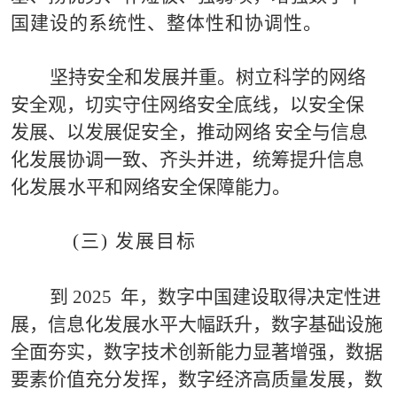
国
建设的系统性、整体性和协调性。
坚持安全和发展并重。
树立科学的网
络
安全观，
切实守
住网络安全底线，
以安全保
发展、以发展促安全，
推动网
络
安全与信息
化发展协调
一
致、齐头并进，
统筹提升信息
化发
展
水平和网络安全保障能力。
(
三
) 发展目标
到
2025
年，
数字中
国建设取得决定性进
展，信息化发
展水平大幅跃升，
数字基础设施
全面夯实，数字技术创
新
能
力显著增强
，数据
要素价值充分发挥，数字经济高质量发展，
数