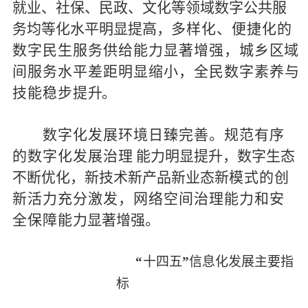
就业
、
社保、民政、文化等领域数字公共服
务均
等化水平明显提高，
多样化、便捷化的
数字民生服务供给能力显著增强，城乡
区
域
间服务水平差距明显缩小，全民数字素养与
技能稳步
提
升
。
数
字
化发展环境日臻完善。
规范有序
的数字化发展治理
能力明显提升，
数字生态
不断优化，新技术新产品新业态
新
模
式的创
新活力充分激发，网络空间治理能力和安
全保障能
力显著增强
。
“
十四五
”
信息化发展主要指
标