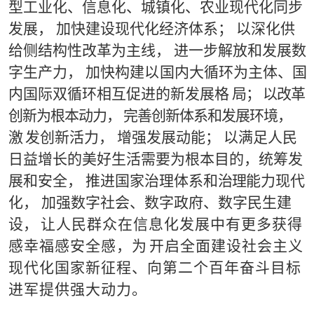
型工业化、信息化、城镇化、农
业
现
代化同步
发展，
加快建
设现代化经济体系；
以深化供
给侧结
构性改革为主线，
进
一步解放和发展数
字生产力，
加快构建
以
国内大循环为主体、国
内国际双循环相互促进的新发展格
局； 以改革
创新为根本动力， 完善创新体系和发展环境，
激
发创新活力， 增强发展动能； 以满足人民
日益增长的美
好
生
活需要为根本目的，统筹发
展和安全， 推进国家治理体
系
和
治理
能
力现代
化， 加强数字社会、数字政府、数字民生建
设，
让人民群众在信息化发展中有更多获得
感幸福感安全感，
为
开启全面建设社会主义
现代化国家新征程、向第二个百年奋
斗目标
进军提供强大动力
。