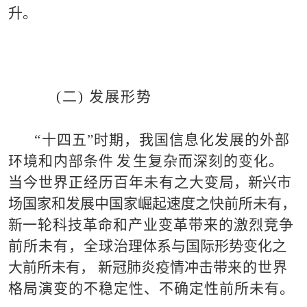
升
。
(
二
) 发展形势
“
十
四五
”
时期，我国信息化发展的外部
环境和内部条件
发
生复杂而深刻的变化。
当今世界正经历百年未有之大变
局，新兴市
场国家和发
展
中国家崛起速度之快前所未有，
新
一轮科技革命和产业变革带来的激烈竞争
前所未有，全球
治
理体系与国际形势变化之
大前所未有，
新冠肺炎疫情冲
击
带
来的世界
格局演变的不稳定性、不确定性前所未有
。