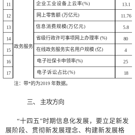
企
业工业设备上云率
(
%
)
1
1
1
3.1
网
上零售额
(万亿元)
1
2
1
1.76
信
息消费规模
(万亿元)
1
3
5.8
省级行政许可事项网上办理率
(
%
)
1
4
8
0
政
务服务
在线政务服务实名用户规模
(亿)
1
5
4
电
子社保卡申领率
(
%
)
1
6
2
5
电
子诉讼占比
(
%
)
1
7
1
8
注：带
*
的为
2019
年数据。
三
、
主攻方向
“
十四五
”
时期信息化发展，要立足新发
展阶段、贯彻
新
发
展理念、构建新发展格