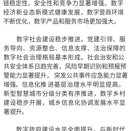
链稳定性、安
全
性和竞争力显著增强。数字
经济新业态新模式健康发展，
数字营商环
境
不断优化，
数字产品和服务市场更加强大。
数
字
社会建设稳步推进。
党建引领、服
务导向、资源整
合
、信息支撑、法治保障的
数字社会治理格局基本形成。社
会治安和公
共安全体系日趋完善，
风险早期识别和预报预
警
能力显著提升，
突发
公共事件应急能力显著
增强。
信息化推
进基层治理水平明显提高。
新型智慧城市分级分类有序推
进，数字乡村
建设稳步开展，城乡信息化协调发展水平显
著
提
升。
数
字
政府建设水平全面提升。
与新时代