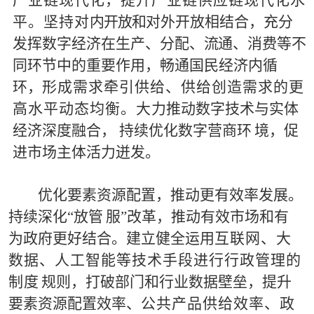
平。坚持对
内开放和
对
外开放相结合，
充分
发挥数字经济在生产、分配、
流
通、消费等不
同环节中的重要作用，
畅通国民经济内循
环，
形
成需求牵引供给、供给创造需求的更
高水平动态均衡。大
力推动数字技术与
实
体
经济深度融合， 持续优化数字营商环
境，促
进市场主体活力迸发。
优化要
素
资源配置，推动更有效率发展。
持续深化
“
放管
服
”
改革，
推动有效市场和有
为政府更好结合。建立健全运用
互联网、大
数据、人工智能等技术手段进行行政管理的
制
度
规则，打破部门和行业数据壁垒，
提升
要素资源配置效率
、
公共产品供给效率、政