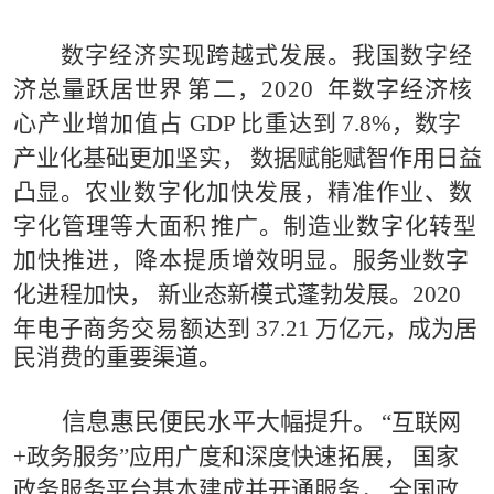
数
字
经济实现跨越式发展。
我国数字经
济总量跃居世界
第
二，
2020
年数字经济核
心产业增加值占
GDP
比重达到
7.8%
，数字
产业化基础更加坚实，
数据赋能赋智作用
日益
凸
显。农业数字化加快发展，精准作业、数
字化管理等大面
积
推广。制造业数字化转型
加快推进，降本提质增效明显。
服
务
业数字
化进程加快，
新业态新模式蓬勃发展。
2020
年电子
商务交易额
达
到
37.21
万亿元，成为居
民消费的重要渠道。
信
息
惠民便民水平大幅提升。
“
互联网
+
政务服务
”
应用
广
度和深度快速拓展，
国家
政务服务平台基本建成并开通服
务，
全国政