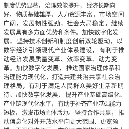
制度优势显著，
治
理效能提升，
经济长期向
好，
物质基础雄厚，
人力资源丰
富，市场空间
广阔，发展韧性强劲，社会大局稳定，继续
发
展具有多方面优势和
条
件。加快数字化发
展，
坚持技术创新
和制度创新双轮驱动，以
数字经济引领现代产业体系建设
，
有利于推
动经济发展质量变革、效率变革、动力变
革。加
快
数字化发展，
推进
国
家治理体系和
治理能力现代化，打造共
建
共治共享社会治
理格局，有利于满足人民群众美好生活新
期
待。加快数
字化发展， 提升产业基础高级化、
产业链现代
化水平， 有助于补齐产业基础能力
短板， 激发市场主体活力
。
坚持
合作共赢， 推
动信息化对外开放水平向更大范围、更宽
领