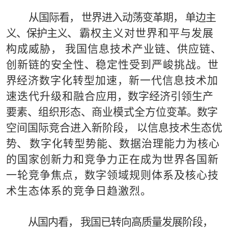
从国际看，
世界进入动荡变革期，
单边主
义、保护主义
、
霸权主义对世界和平与发展
构成威胁，
我国信息技术产
业
链、供应链、
创新链的安全性、稳定性受到严峻挑战。世
界
经
济数字化转型加速，新一代信息技术加
速迭代升级和融合
应用，
数字经济引领生产
要素、组织形态、商业模式全
方
位
变革。数字
空
间国际竞合进入新阶段，
以信息技术生态优
势、
数
字化转型势能、数据治理能力为核心
的国家创新力和竞争
力
正在成为世界各国新
一轮竞争焦点，数字领域规则体系及
核
心
技
术生态体系的竞争日趋激烈。
从
国内看，
我国
已转向高质量发展阶段，