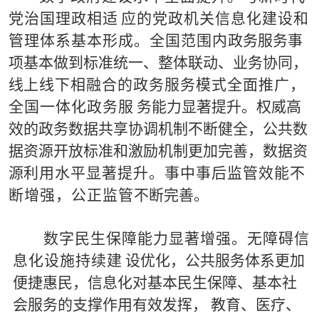
党治国理政相适
应的
党
政机关信息化建设和
管理体系基本形成。全国范围内
政务服务事
项基本做到
标准统一、整体联动、业务协同，
线
上线
下
相融合的政务服务模式全面推广，
全国一体化政务服
务能力显著提升。
权
威高
效的政务数据共享协调机制不断健
全，公共数
据资源开放
标
准和激励机制更加完善，数据资
源
利
用水平显著提升。事中事后监管效能不
断增强，公正监管
不断完善。
数
字
民生保障能力显著增强。
无障碍信
息化设施持续建
设优化，
公共服务体系更加
便捷惠民，
信息化对基本民
生
保
障、基本社
会服务的支撑作用有效发挥，
教育、医疗、