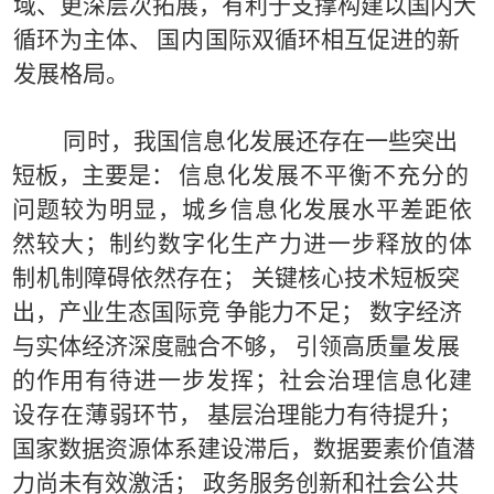
域、更深层次拓展，有利于支撑构建以国内大
循环为主体、
国
内
国际双循环相互促进的新
发展格局。
同
时
，我国信息化发展还存在一些突出
短板，主要是：
信
息
化发展不平衡不充分的
问题较为明显，城乡信息化发展
水
平差距依
然较大；制约数字化生产力进一步释放的体
制机
制
障
碍依然存在；
关键核心技术短板突
出，产业生态国际竞
争能力不足；
数字经济
与实体经济深度融合不够，
引领高质
量
发展
的作用有待进一步发挥；社会治理信息化建
设存在薄
弱环节，
基层
治理能力有待提升；
国家数据资源体系建设滞
后
，数据要素价值潜
力尚未有效激活；
政务服务创新和社会
公
共