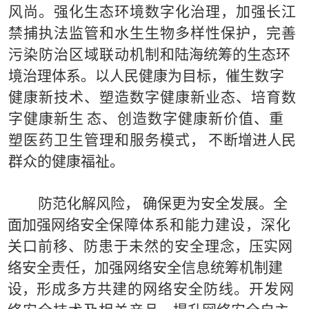
风尚。强化生态环境数字化治理，加强长江
禁捕执
法
监管和水生生物多样性保护，完善
污染防治区域联动机制
和陆海统筹的生态环
境治理体系。以人民健康为目标，催
生
数
字
健康新技术、塑造数字健康新业态、培育数
字健康新生
态
、创造数字健康新价值、重
塑医药卫生管理和服务模式，
不
断增进人民
群众的健康福祉。
防范化解风险，
确保更为安全发
展。
全
面加强网络安全
保
障体系和能力建设，深化
关口前移、防患于未然的安全理
念，
压
实网
络安全责任，
加强网络安全信息统筹机制建
设，
形
成
多方共建的网络安全防线。开发网