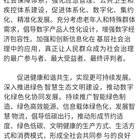
社会保障体系，强化应急管理、
公
共卫生和
疾控体系建设，促进体系化、数字化、集约
化、
精准化发展。充分考虑老年人和特殊群体
需求，
倡导数字
产
品
人性化设计，
增强数字经
济包容性。加强和创新信息化在
基
层社会治
理中的应用，真正让人民群众成为社会治理
的最
广参
与
者、最大受益者、最终评判者。
促进健康和谐共
生
，实现更可持续发展。
深入推进绿色
智慧生态文明建设，推动数字
化绿色化协同发展。持续推
广
智能绿色制
造、绿色高
效
能源、信息载体绿色化，发展智
慧
物
流，倡导低碳出行，推动形成节约适
度、绿色低碳、文明
健康的生产方式、
生活方
式和消费模式，形成全社会共同参
与
的良好