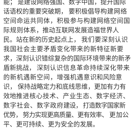
能； 是建设网络强
国、
数字中国，提升国际
话语权的重要突破期， 要积极倡导
构
建网络
空间命运共同体，积极参与构建网络空间国
际规则
体系，推动互联网发展造
福世界人
民。站在新的历史起点上，
我们要深刻认识
我国社会主要矛盾变化带来的新特征新
要
求
，深刻认识错综复杂的国际环境带来的新矛
盾新挑战， 深
刻
认识信息革命持续深化带来
的新机遇新空间，增强机遇意
识
和风险意
识， 保持战略定力和底线思维，更加有力有
效地
推
进核心技术、产业生态、数字经济、
数字社会、数字政府
建设， 打造数字国家新
优势， 努力实现更高质量、更有效率
、
更
加
公
平、更可持续、更为安全的发展。