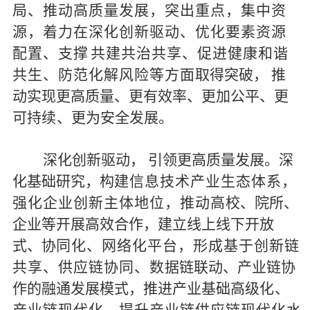
局、推动高质量发展，突出重点，
集中资
源，着力在深化创新驱动、优化要素资源
配置、支
撑
共建共治共享、促进健康和谐
共生、防范化解风险等方面
取
得突破，
推
动实现更高质量、更有效率、更加公平、更
可
持
续
、更为安全发展。
深
化创新驱动，
引领更高质量发展。
深
化基础研究，构
建
信息技术产业生态体系，
强化企业创新主体地位，推动高
校
、院所、
企业等开展高效合作，
建立线上线下开放
式、协
同
化、网络化平台，形成基于创新链
共享、供应链协同、数
据
链联动、产业链协
作的融通发展模式，
推进产业基础高级
化
、
产业链现代化，提升产业链供应链现代化水