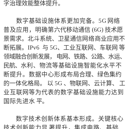
字
治理效能整体提升。
数
字基础设施体系更加完备。
5
G
网络
普及应用，明确
第
六代移动通信
(
6
G
) 技术愿
景需求。北斗系统、卫星通信
网络
商业应用不
断拓展。
IPv
6
与
5
G
、工业互联网、车联网
等
领域融合创新发展，
电网、铁路、公路、水运、
民航、
水
利
、物流等基础设施智能化水平不
断提升。数据中心形成布
局
合理、绿色集约
的一体化格局。
以
5G
、物联网、云计算、
工
业互联网等为代表的数字基础设施能力达到
国际先进水
平
。
数
字
技术创新体系基本形成。
关键核心
技术创新能力显
著提
升
，集成电路、基础